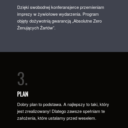
Dzięki swobodnej konferansjerce przemieniam
imprezy w żywiołowe wydarzenia. Program
objęty dożywotnią gwarancją „Absolutne Zero
Żenujących Żartów”.
3.
PLAN
Dobry plan to podstawa. A najlepszy to taki, który
jest zrealizowany! Dlatego zawsze spełniam te
założenia, które ustalamy przed weselem.