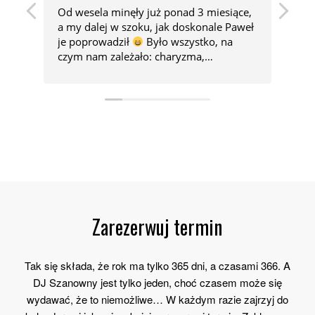
Od wesela minęły już ponad 3 miesiące,
Paw
a my dalej w szoku, jak doskonale Paweł
mog
je poprowadził
Było wszystko, na
już
czym nam zależało: charyzma,
każ
panowanie nad imprezą i przede
w t
wszystkim ogromna KLASA. To trzeba
jeg
podkreślić. Wszystkie zabawy i oczepiny
tem
poprowadził ze smakiem, ukracał
zes
przyśpiewki, których chcieliśmy uniknąć i
150
zadowolił muzycznie wszystkich gości, co
poz
nam wydawało się niewykonalne
Do
spo
tego jest świetnie zorganizowany, dzięki
Jes
czemu przed weselem o nic nie
będ
musieliśmy się martwić. Goście bawili się
chę
świetnie, o czym wnioskujemy z zajętości
wes
Zarezerwuj termin
parkietu, opinii po weselu i zapytań
goś
"dajcie namiary na tego DJa, był świetny"
Paweł, nigdy Ci się nie wydziękujemy
Tak się składa, że rok ma tylko 365 dni, a czasami 366. A
za nasze wesele. I już na początku wesela
DJ Szanowny jest tylko jeden, choć czasem może się
mówiliśmy do siebie: nie wyobrażamy
wydawać, że to niemożliwe… W każdym razie zajrzyj do
sobie innego człowieka na Twoim